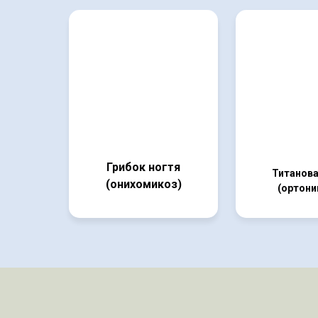
Грибок ногтя
Титанова
(онихомикоз)
(ортони