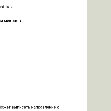
titut»
ии микозов.
может выписать направление к