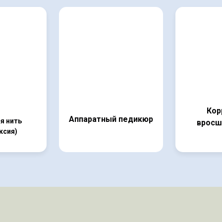
Кор
Аппаратный педикюр
я нить
врос
ксия)