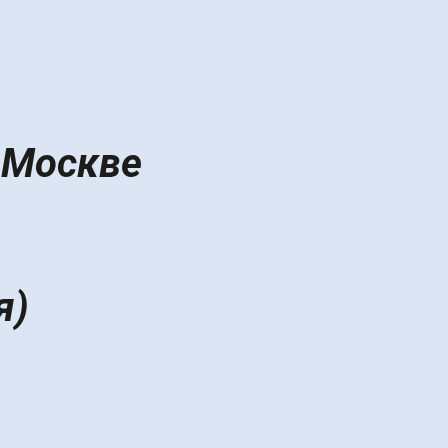
 Москве
я)