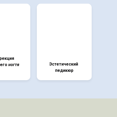
рекция
Эстетический
шего
ногтя
педикюр